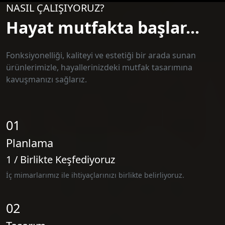
NASIL ÇALIŞIYORUZ?
Hayat mutfakta başlar...
Fonksiyonelliği, kaliteyi ve estetiği bir arada sunan
ürünlerimizle, hayallerinizdeki mutfak tasarımına
kavuşmanızı sağlarız.
01
Planlama
1 / Birlikte Keşfediyoruz
İç mimarlarımız ile ihtiyaçlarınızı birlikte belirliyoruz.
02