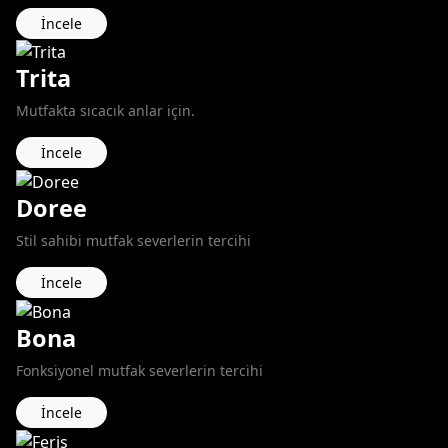
İncele
Trita
Mutfakta sıcacık anlar için.
İncele
Doree
Stil sahibi mutfak severlerin tercihi
İncele
Bona
Fonksiyonel mutfak severlerin tercihi
İncele