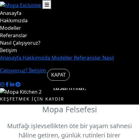
Anasayfa
Hayat,
Hakkımızda
Modeller
Referanslar
mutfakta
Nasıl Çalışıyoruz?
İletişim
başlar.
Anasayfa
Hakkımızda
Modeller
Referanslar
Nasıl
Çalışıyoruz?
İletişim
KAPAT
Mutfakta şık ve özgün
tasarımlar.
KEŞFETMEK İÇİN KAYDIR
Mopa Felsefesi
Modelleri
Biz
İncele
Kimiz
Mutfağı işlevsellikten öte bir yaşam sahnesi
hâline getiren, günlük rutinleri birer