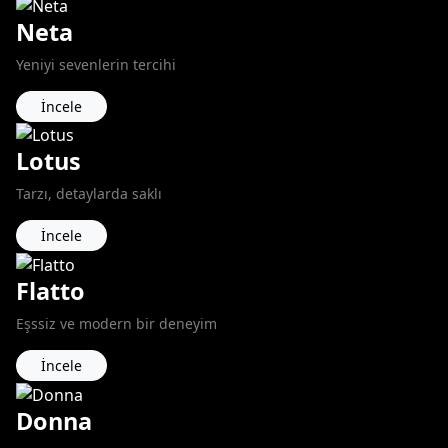
Neta
Yeniyi sevenlerin tercihi
İncele
Lotus
Tarzı, detaylarda saklı
İncele
Flatto
Eşssiz ve modern bir deneyim
İncele
Donna