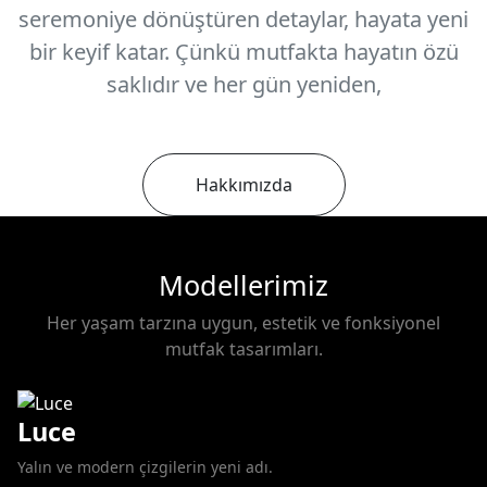
seremoniye dönüştüren detaylar, hayata yeni
bir keyif katar. Çünkü mutfakta hayatın özü
saklıdır ve her gün yeniden,
Hakkımızda
Modellerimiz
Her yaşam tarzına uygun, estetik ve fonksiyonel
mutfak tasarımları.
Luce
Yalın ve modern çizgilerin yeni adı.