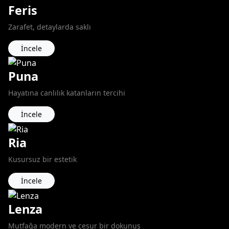
Feris
Zarafet, detaylarda saklı
İncele
Puna
Hayatına canlılık katanların tercihi
İncele
Ria
Kusursuz bir estetik
İncele
Lenza
Mutfağa modern ve cesur bir dokunuş