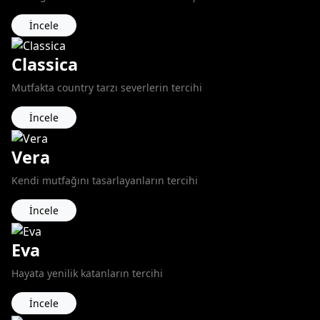
İncele
Classica
Mutfakta country tarzı severlerin tercihi
İncele
Vera
Kendi mutfağını tasarlayanların tercihi
İncele
Eva
Hayata yenilik katanların tercihi
İncele