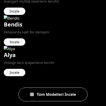
Avangart mutfak severlerin tercihi!
İncele
Bendis
Detaylarda saklı bir deneyim
İncele
Alya
Vintage tarzı arayanların tercihi
İncele
Tüm Modelleri İncele