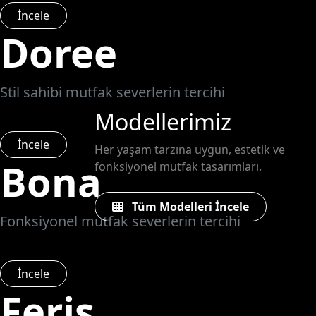
İncele
Doree
Stil sahibi mutfak severlerin tercihi
Modellerimiz
İncele
Her yaşam tarzına uygun, estetik ve
Bona
fonksiyonel mutfak tasarımları.
Tüm Modelleri İncele
Fonksiyonel mutfak severlerin tercihi
İncele
Feris