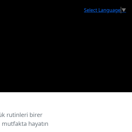
Select Language
▼
kta
k rutinleri birer
ü mutfakta hayatın