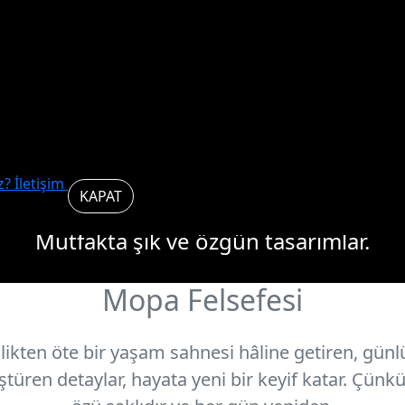
yat, mutfa
başlar.
uz?
İletişim
KAPAT
Mutfakta şık ve özgün tasarımlar.
Mopa Felsefesi
Modelleri İncele
Biz Kimiz
likten öte bir yaşam sahnesi hâline getiren, günlü
üren detaylar, hayata yeni bir keyif katar. Çünk