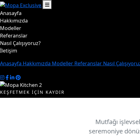
Anasayfa
Ha
Hakkımızda
Modeller
Referanslar
Nasıl Çalışıyoruz?
İletişim
Anasayfa
Hakkımızda
Modeller
Referanslar
Nasıl Çalışıyor
KEŞFETMEK İÇİN KAYDIR
Mutfağı işlevsel
seremoniye dönüşt