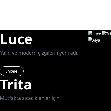
Luce
Yalın ve modern çizgilerin yeni adı.
İncele
Trita
Mutfakta sıcacık anlar için.