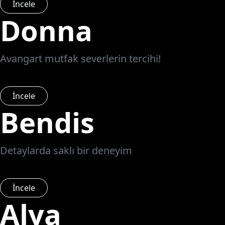
İncele
Donna
Avangart mutfak severlerin tercihi!
İncele
Bendis
Detaylarda saklı bir deneyim
İncele
Alya