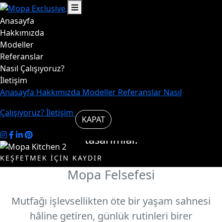
Anasayfa
Hayat,
Hakkımızda
Modeller
Referanslar
mutfakta
Nasıl Çalışıyoruz?
İletişim
başlar.
Anasayfa
Hakkımızda
Modeller
Referanslar
Nasıl
Çalışıyoruz?
İletişim
KAPAT
Mutfakta şık ve özgün
tasarımlar.
KEŞFETMEK İÇİN KAYDIR
Mopa Felsefesi
Modelleri
Biz
İncele
Kimiz
Mutfağı işlevsellikten öte bir yaşam sahnesi
hâline getiren, günlük rutinleri birer