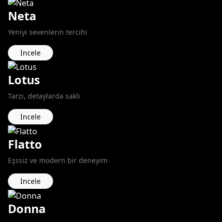
Neta
Yeniyi sevenlerin tercihi
İncele
Lotus
Tarzı, detaylarda saklı
İncele
Flatto
Eşssiz ve modern bir deneyim
İncele
Donna