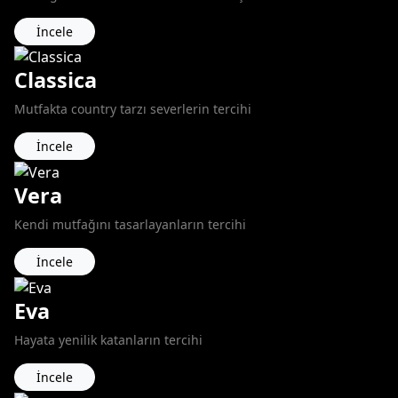
İncele
Classica
Mutfakta country tarzı severlerin tercihi
İncele
Vera
Kendi mutfağını tasarlayanların tercihi
İncele
Eva
Hayata yenilik katanların tercihi
İncele