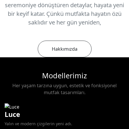
seremoniye dönüştüren detaylar, hayata yeni
bir keyif katar. Çünkü mutfakta hayatın özü
saklıdır ve her gün yeniden,
Hakkımızda
Modellerimiz
Her yaşam tarzına uygun, estetik ve fonksiyonel
mutfak tasarımları.
Luce
Yalın ve modern çizgilerin yeni adı.