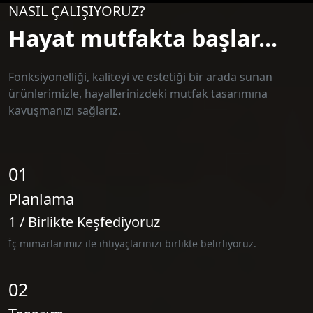
NASIL ÇALIŞIYORUZ?
Hayat mutfakta başlar...
Fonksiyonelliği, kaliteyi ve estetiği bir arada sunan
ürünlerimizle, hayallerinizdeki mutfak tasarımına
kavuşmanızı sağlarız.
01
Planlama
1 / Birlikte Keşfediyoruz
İç mimarlarımız ile ihtiyaçlarınızı birlikte belirliyoruz.
02