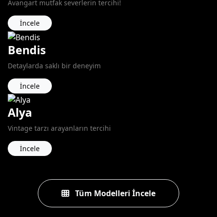
Avangart mutfak severlerin tercihi!
İncele
Bendis
Detaylarda saklı bir deneyim
İncele
Alya
Vintage tarzı arayanların tercihi
İncele
Tüm Modelleri İncele