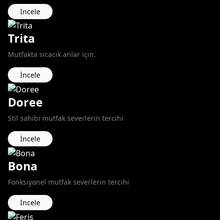
İncele
Trita
Mutfakta sıcacık anlar için.
İncele
Doree
Stil sahibi mutfak severlerin tercihi
İncele
Bona
Fonksiyonel mutfak severlerin tercihi
İncele