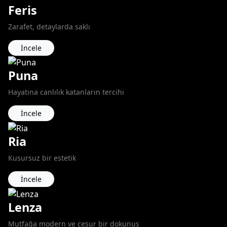
Feris
Zarafet, detaylarda saklı
İncele
Puna
Hayatına canlılık katanların tercihi
İncele
Ria
Kusursuz bir estetik
İncele
Lenza
Mutfağa modern ve cesur bir dokunuş