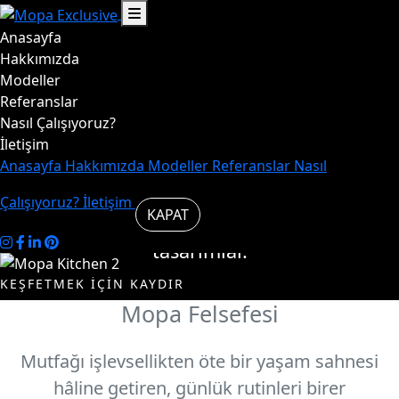
Anasayfa
Hayat,
Hakkımızda
Modeller
Referanslar
mutfakta
Nasıl Çalışıyoruz?
İletişim
başlar.
Anasayfa
Hakkımızda
Modeller
Referanslar
Nasıl
Çalışıyoruz?
İletişim
KAPAT
Mutfakta şık ve özgün
tasarımlar.
KEŞFETMEK İÇİN KAYDIR
Mopa Felsefesi
Modelleri
Biz
İncele
Kimiz
Mutfağı işlevsellikten öte bir yaşam sahnesi
hâline getiren, günlük rutinleri birer