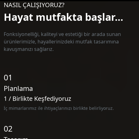
NASIL ÇALIŞIYORUZ?
Hayat mutfakta başlar...
Fonksiyonelliği, kaliteyi ve estetiği bir arada sunan
ürünlerimizle, hayallerinizdeki mutfak tasarımına
kavuşmanızı sağlarız.
01
Planlama
1 / Birlikte Keşfediyoruz
İç mimarlarımız ile ihtiyaçlarınızı birlikte belirliyoruz.
02