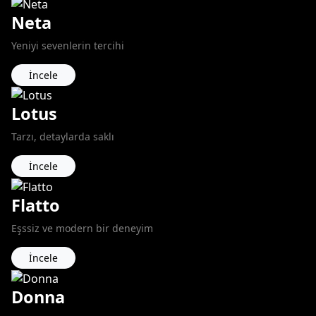
Neta
Yeniyi sevenlerin tercihi
İncele
Lotus
Tarzı, detaylarda saklı
İncele
Flatto
Eşssiz ve modern bir deneyim
İncele
Donna