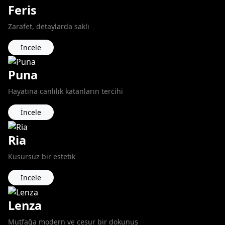
Feris
Zarafet, detaylarda saklı
İncele
Puna
Hayatına canlılık katanların tercihi
İncele
Ria
Kusursuz bir estetik
İncele
Lenza
Mutfağa modern ve cesur bir dokunuş