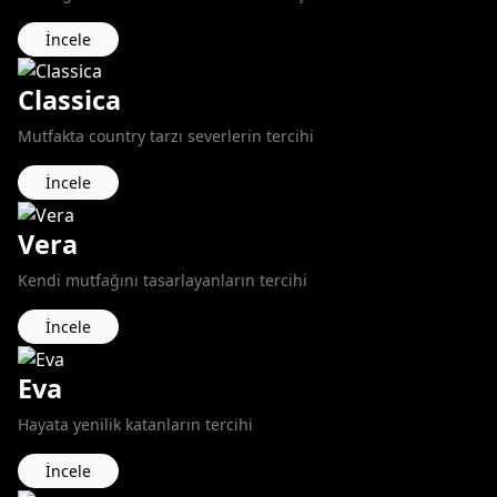
İncele
Classica
Mutfakta country tarzı severlerin tercihi
İncele
Vera
Kendi mutfağını tasarlayanların tercihi
İncele
Eva
Hayata yenilik katanların tercihi
İncele