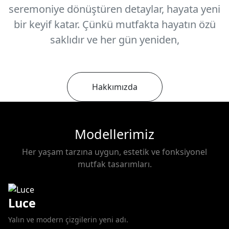
seremoniye dönüştüren detaylar, hayata yeni
bir keyif katar. Çünkü mutfakta hayatın özü
saklıdır ve her gün yeniden,
Hakkımızda
Modellerimiz
Her yaşam tarzına uygun, estetik ve fonksiyonel
mutfak tasarımları.
Luce
Yalın ve modern çizgilerin yeni adı.