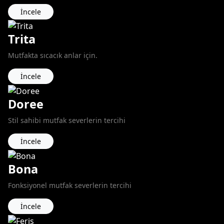
İncele
Trita
Mutfakta sıcacık anlar için.
İncele
Doree
Stil sahibi mutfak severlerin tercihi
İncele
Bona
Fonksiyonel mutfak severlerin tercihi
İncele