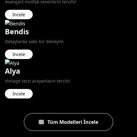
Avangart mutfak severlerin tercihi!
İncele
Bendis
Detaylarda saklı bir deneyim
İncele
Alya
Vintage tarzı arayanların tercihi
İncele
Tüm Modelleri İncele