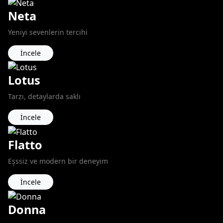
Neta
Yeniyi sevenlerin tercihi
İncele
Lotus
Tarzı, detaylarda saklı
İncele
Flatto
Eşssiz ve modern bir deneyim
İncele
Donna