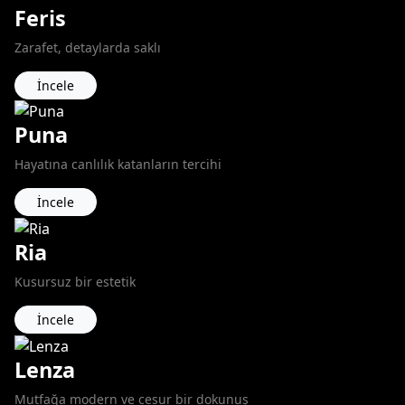
Feris
Zarafet, detaylarda saklı
İncele
Puna
Hayatına canlılık katanların tercihi
İncele
Ria
Kusursuz bir estetik
İncele
Lenza
Mutfağa modern ve cesur bir dokunuş