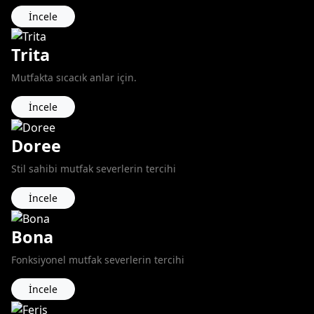
İncele
Trita
Mutfakta sıcacık anlar için.
İncele
Doree
Stil sahibi mutfak severlerin tercihi
İncele
Bona
Fonksiyonel mutfak severlerin tercihi
İncele