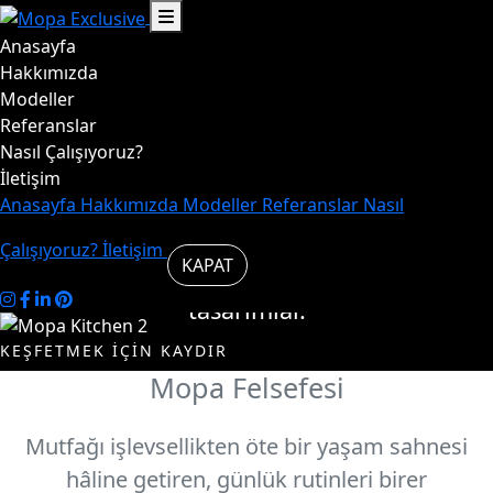
Anasayfa
Hayat,
Hakkımızda
Modeller
Referanslar
mutfakta
Nasıl Çalışıyoruz?
İletişim
başlar.
Anasayfa
Hakkımızda
Modeller
Referanslar
Nasıl
Çalışıyoruz?
İletişim
KAPAT
Mutfakta şık ve özgün
tasarımlar.
KEŞFETMEK İÇİN KAYDIR
Mopa Felsefesi
Modelleri
Biz
İncele
Kimiz
Mutfağı işlevsellikten öte bir yaşam sahnesi
hâline getiren, günlük rutinleri birer