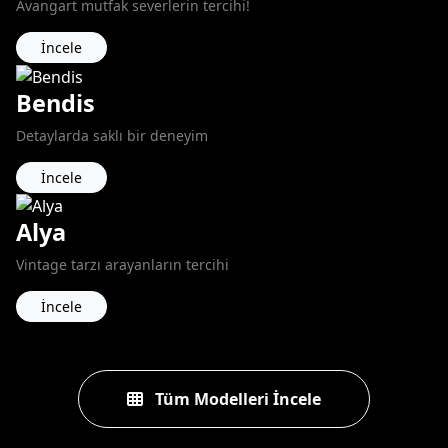
Avangart mutfak severlerin tercihi!
İncele
Bendis
Detaylarda saklı bir deneyim
İncele
Alya
Vintage tarzı arayanların tercihi
İncele
Tüm Modelleri İncele