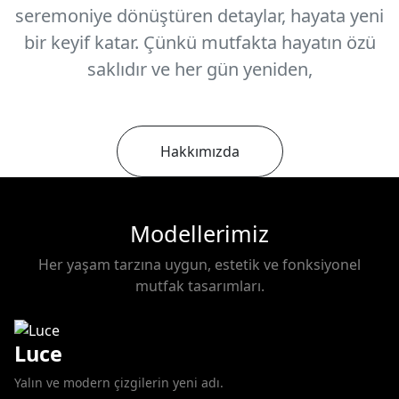
seremoniye dönüştüren detaylar, hayata yeni
bir keyif katar. Çünkü mutfakta hayatın özü
saklıdır ve her gün yeniden,
Hakkımızda
Modellerimiz
Her yaşam tarzına uygun, estetik ve fonksiyonel
mutfak tasarımları.
Luce
Yalın ve modern çizgilerin yeni adı.