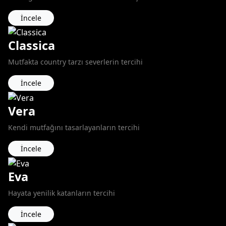
İncele
Classica
Mutfakta country tarzı severlerin tercihi
İncele
Vera
Kendi mutfağını tasarlayanların tercihi
İncele
Eva
Hayata yenilik katanların tercihi
İncele