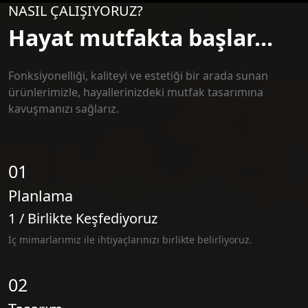
NASIL ÇALIŞIYORUZ?
Hayat mutfakta başlar...
Fonksiyonelliği, kaliteyi ve estetiği bir arada sunan
ürünlerimizle, hayallerinizdeki mutfak tasarımına
kavuşmanızı sağlarız.
01
Planlama
1 / Birlikte Keşfediyoruz
İç mimarlarımız ile ihtiyaçlarınızı birlikte belirliyoruz.
02